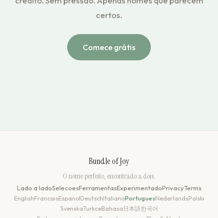
crédito. Sem pressão. Apenas nomes que parecem
certos.
Comece grátis
Bundle of Joy
O nome perfeito, encontrado a dois.
Lado a lado
Selecoes
Ferramentas
Experimentado
Privacy
Terms
English
Francais
Espanol
Deutsch
Italiano
Portugues
Nederlands
Polski
Svenska
Turkce
Bahasa
日本語
한국어