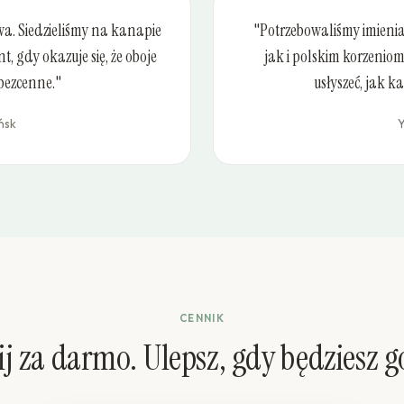
a. Siedzieliśmy na kanapie
"Potrzebowaliśmy imieni
, gdy okazuje się, że oboje
jak i polskim korzeni
bezcenne."
usłyszeć, jak k
ńsk
Y
CENNIK
ij za darmo. Ulepsz, gdy będziesz g