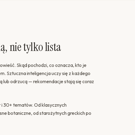
ą, nie tylko lista
owieść. Skąd pochodzi, co oznacza, kto je
m. Sztuczna inteligencja uczy się z każdego
ią lub odrzucą — rekomendacje stają się coraz
 i 30+ tematów. Od klasycznych
e botaniczne, od starożytnych greckich po