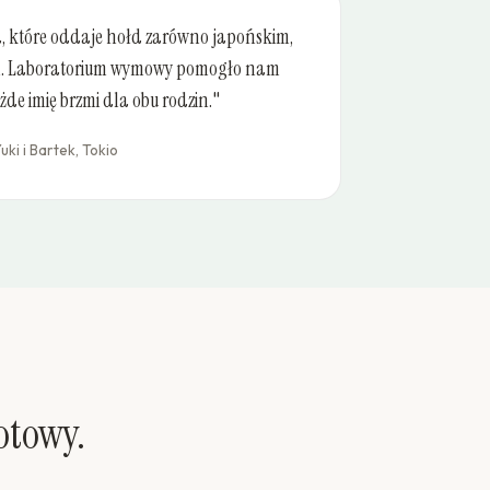
a, które oddaje hołd zarówno japońskim,
om. Laboratorium wymowy pomogło nam
ażde imię brzmi dla obu rodzin."
uki i Bartek, Tokio
otowy.