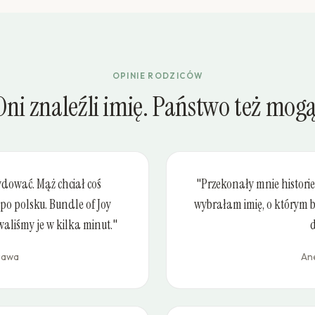
OPINIE RODZICÓW
Oni znaleźli imię. Państwo też mogą
ydować. Mąż chciał coś
"Przekonały mnie historie
 po polsku. Bundle of Joy
wybrałam imię, o którym b
aliśmy je w kilka minut."
d
szawa
Ane