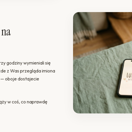
 na
zy godziny wymieniali się
ażde z Was przegląda imiona
ę — oboje dostajecie
ąży w coś, co naprawdę