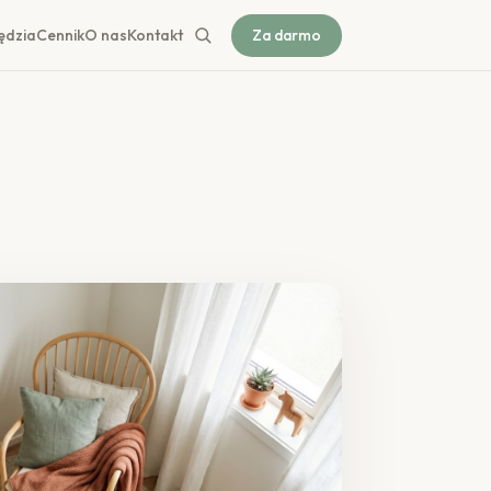
ędzia
Cennik
O nas
Kontakt
Za darmo