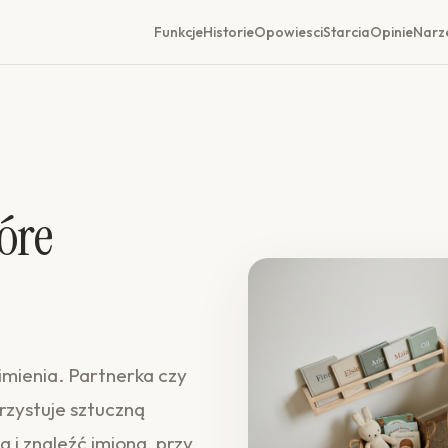
Funkcje
Historie
Opowiesci
Starcia
Opinie
Narz
tóre
imienia. Partnerka czy
rzystuje sztuczną
a i znaleźć imiona, przy