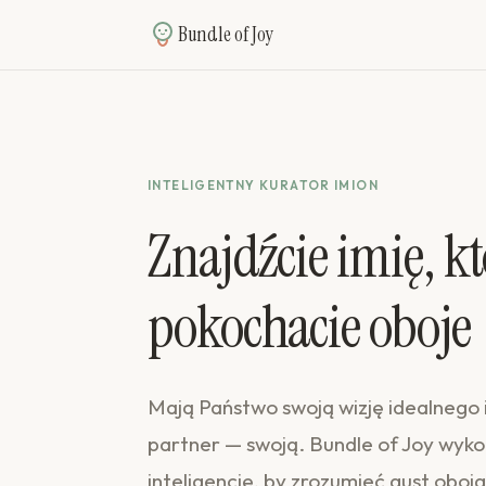
Bundle of Joy
INTELIGENTNY KURATOR IMION
Znajdźcie imię, k
pokochacie oboje
Mają Państwo swoją wizję idealnego 
partner — swoją. Bundle of Joy wyko
inteligencję, by zrozumieć gust obojg