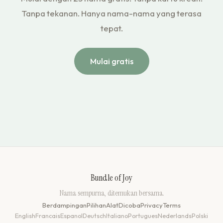
Tanpa tekanan. Hanya nama-nama yang terasa
tepat.
Mulai gratis
Bundle of Joy
Nama sempurna, ditemukan bersama.
Berdampingan
Pilihan
Alat
Dicoba
Privacy
Terms
English
Francais
Espanol
Deutsch
Italiano
Portugues
Nederlands
Polski