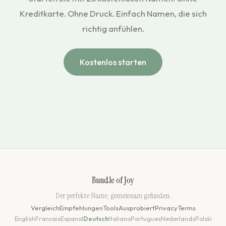
Kreditkarte. Ohne Druck. Einfach Namen, die sich
richtig anfühlen.
Kostenlos starten
Bundle of Joy
Der perfekte Name, gemeinsam gefunden.
Vergleich
Empfehlungen
Tools
Ausprobiert
Privacy
Terms
English
Francais
Espanol
Deutsch
Italiano
Portugues
Nederlands
Polski