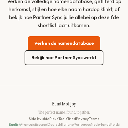
Verken de volledige namendatabase, gefilterd op
herkomst, stijl en hoe elke naam hardop klinkt, of
bekijk hoe Partner Sync jullie allebei op dezelfde
shortlist laat uitkomen.
Verken de namendatabase
Bekijk hoe Partner Sync werkt
Bundle of Joy
The perfect name, found together.
Side by side
Picks
Tools
Tried
Privacy
Terms
English
Francais
Espanol
Deutsch
Italiano
Portugues
Nederlands
Polski