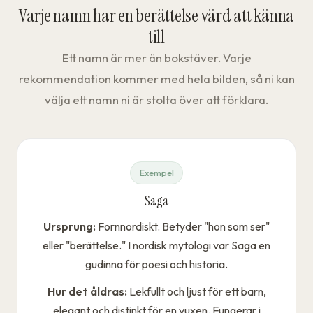
Varje namn har en berättelse värd att känna
till
Ett namn är mer än bokstäver. Varje
rekommendation kommer med hela bilden, så ni kan
välja ett namn ni är stolta över att förklara.
Exempel
Saga
Ursprung:
Fornnordiskt. Betyder "hon som ser"
eller "berättelse." I nordisk mytologi var Saga en
gudinna för poesi och historia.
Hur det åldras:
Lekfullt och ljust för ett barn,
elegant och distinkt för en vuxen. Fungerar i