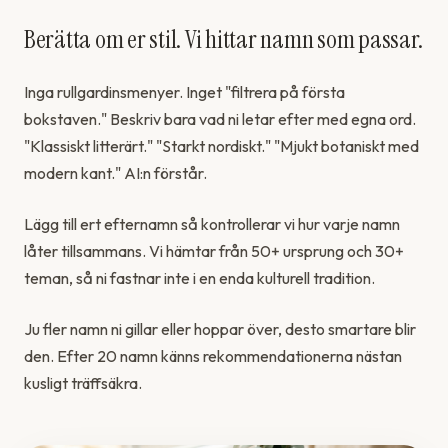
Berätta om er stil. Vi hittar namn som passar.
Inga rullgardinsmenyer. Inget "filtrera på första
bokstaven." Beskriv bara vad ni letar efter med egna ord.
"Klassiskt litterärt." "Starkt nordiskt." "Mjukt botaniskt med
modern kant." AI:n förstår.
Lägg till ert efternamn så kontrollerar vi hur varje namn
låter tillsammans. Vi hämtar från 50+ ursprung och 30+
teman, så ni fastnar inte i en enda kulturell tradition.
Ju fler namn ni gillar eller hoppar över, desto smartare blir
den. Efter 20 namn känns rekommendationerna nästan
kusligt träffsäkra.