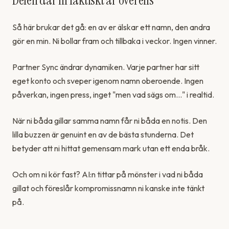
Delen där ni faktiskt är överens
Så här brukar det gå: en av er älskar ett namn, den andra
gör en min. Ni bollar fram och tillbaka i veckor. Ingen vinner.
Partner Sync ändrar dynamiken. Varje partner har sitt
eget konto och sveper igenom namn oberoende. Ingen
påverkan, ingen press, inget "men vad sägs om..." i realtid.
När ni båda gillar samma namn får ni båda en notis. Den
lilla buzzen är genuint en av de bästa stunderna. Det
betyder att ni hittat gemensam mark utan ett enda bråk.
Och om ni kör fast? AI:n tittar på mönster i vad ni båda
gillat och föreslår kompromissnamn ni kanske inte tänkt
på.