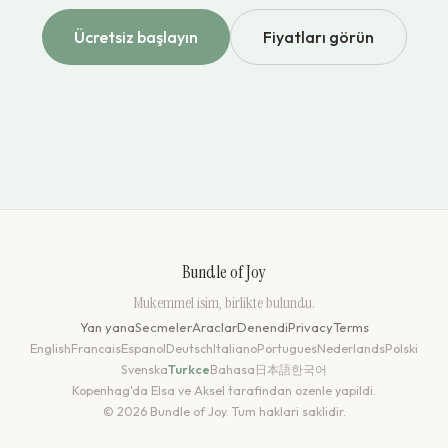
Ücretsiz başlayın
Fiyatları görün
Bundle of Joy
Mukemmel isim, birlikte bulundu.
Yan yana
Secmeler
Araclar
Denendi
Privacy
Terms
English
Francais
Espanol
Deutsch
Italiano
Portugues
Nederlands
Polski
Svenska
Turkce
Bahasa
日本語
한국어
Kopenhag'da Elsa ve Aksel tarafindan ozenle yapildi.
© 2026 Bundle of Joy. Tum haklari saklidir.