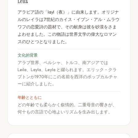
Leila
アラビア語の「layl（夜）」に由来します。オリジナ
ルのレイラは7世紀のカイス・イブン・アル・ムラウ
ワフの恋愛詩の題材で、その献身は彼を砂漠をさま
よわせました。この物語は世界文学の偉大なロマン
スのひとつとなりました。
文化的背景
アラブ世界、ペルシャ、トルコ、南アジアでは
Leila、Layla、Leyla と綴られます。エリック・クラ
プトンが1970年にこの名前を西洋のポップカルチャ
ーに紹介しました。
年齢とともに
どの年齢でも柔らかく叙情的。二重母音の響きが、
何十もの言語で心地よいリズムを生み出します。