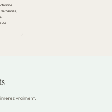
ectionne
de famille,
de
e de
ts
aimerez vraiment.