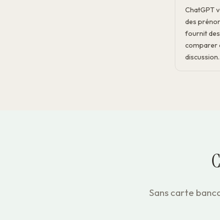
ChatGPT vo
des prénoms
fournit des
comparer a
discussion.
C
Sans carte banca