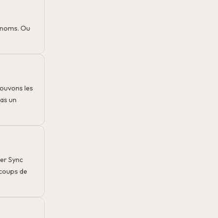
énoms. Ou
rouvons les
as un
ner Sync
 coups de