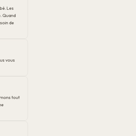
bé. Les
e. Quand
soin de
ous vous
imons tout
ne