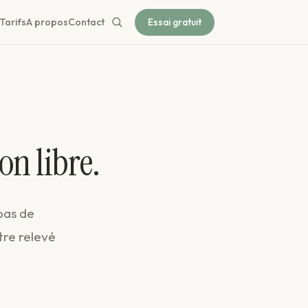
Tarifs
A propos
Contact
Essai gratuit
on libre.
 pas de
tre relevé