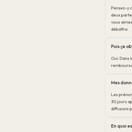
Pensez-y c
deux parte
vous aimez
débattre.
Puis-je o
Oui. Dans l
rembourso
Mes donné
Les prénom
30 jours a
diffusons p
En quoi e